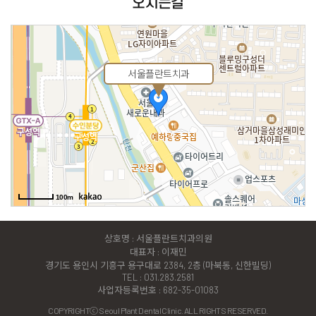
오시는길
서울플란트치과
100m
상호명 : 서울플란트치과의원
대표자 : 이재민
경기도 용인시 기흥구 용구대로 2384, 2층 (마북동, 신한빌딩)
TEL : 031.283.2581
사업자등록번호 : 682-35-01083
COPYRIGHTⓒ Seoul Plant Dental Clinic. ALL RIGHTS RESERVED.