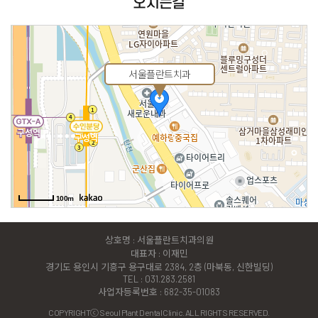
오시는길
서울플란트치과
100m
상호명 : 서울플란트치과의원
대표자 : 이재민
경기도 용인시 기흥구 용구대로 2384, 2층 (마북동, 신한빌딩)
TEL : 031.283.2581
사업자등록번호 : 682-35-01083
COPYRIGHTⓒ Seoul Plant Dental Clinic. ALL RIGHTS RESERVED.