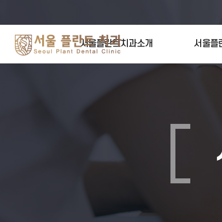
서울플란트치과소개
서울플