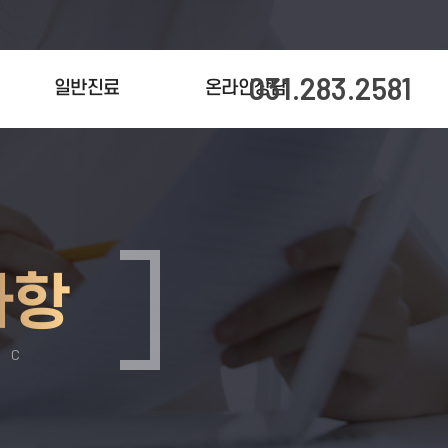
031.283.2581
일반진료
온라인상담
사항
IC